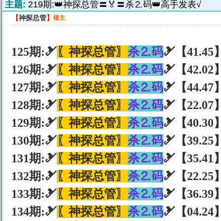
主题:
219期:👑神探总管〓🏅〓杀⒉码👑高手发表√
【
神探总管
】
楼主
125期:🎿
〖神探总管〗
杀⒉码
🎿【41.4
126期:🎿
〖神探总管〗
杀⒉码
🎿【42.0
127期:🎿
〖神探总管〗
杀⒉码
🎿【44.4
128期:🎿
〖神探总管〗
杀⒉码
🎿【22.0
129期:🎿
〖神探总管〗
杀⒉码
🎿【40.3
130期:🎿
〖神探总管〗
杀⒉码
🎿【39.2
131期:🎿
〖神探总管〗
杀⒉码
🎿【35.4
132期:🎿
〖神探总管〗
杀⒉码
🎿【22.2
133期:🎿
〖神探总管〗
杀⒉码
🎿【36.3
134期:🎿
〖神探总管〗
杀⒉码
🎿【04.2