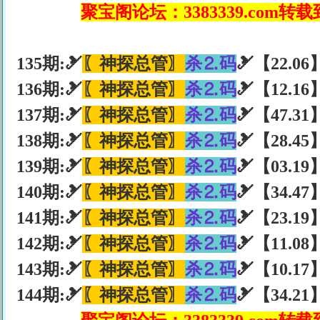
聚宝阁论坛：3383339.com
135期:🎿
〖神探总管〗
杀⒉码
🎿【22.0
136期:🎿
〖神探总管〗
杀⒉码
🎿【12.1
137期:🎿
〖神探总管〗
杀⒉码
🎿【47.3
138期:🎿
〖神探总管〗
杀⒉码
🎿【28.4
139期:🎿
〖神探总管〗
杀⒉码
🎿【03.1
140期:🎿
〖神探总管〗
杀⒉码
🎿【34.4
141期:🎿
〖神探总管〗
杀⒉码
🎿【23.1
142期:🎿
〖神探总管〗
杀⒉码
🎿【11.0
143期:🎿
〖神探总管〗
杀⒉码
🎿【10.1
144期:🎿
〖神探总管〗
杀⒉码
🎿【34.2