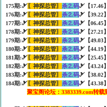
175期:🎿
〖神探总管〗
杀⒉码
🎿【17.4
176期:🎿
〖神探总管〗
杀⒉码
🎿【39.2
177期:🎿
〖神探总管〗
杀⒉码
🎿【06.4
178期:🎿
〖神探总管〗
杀⒉码
🎿【27.2
179期:🎿
〖神探总管〗
杀⒉码
🎿【49.0
180期:🎿
〖神探总管〗
杀⒉码
🎿【44.1
181期:🎿
〖神探总管〗
杀⒉码
🎿【25.4
182期:🎿
〖神探总管〗
杀⒉码
🎿【43.2
183期:🎿
〖神探总管〗
杀⒉码
🎿【38.0
184期:🎿
〖神探总管〗
杀⒉码
🎿【43.3
聚宝阁论坛：3383339.com