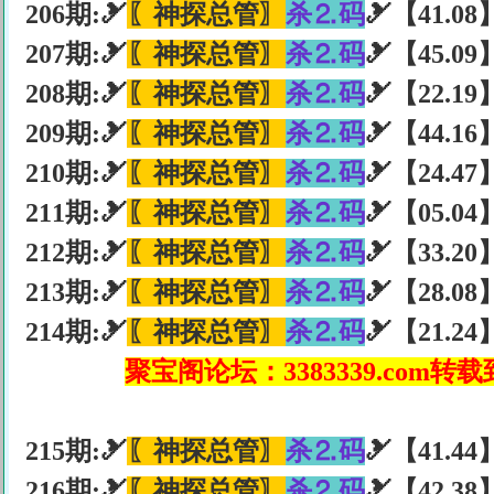
206期:🎿
〖神探总管〗
杀⒉码
🎿【41.0
207期:🎿
〖神探总管〗
杀⒉码
🎿【45.0
208期:🎿
〖神探总管〗
杀⒉码
🎿【22.1
209期:🎿
〖神探总管〗
杀⒉码
🎿【44.1
210期:🎿
〖神探总管〗
杀⒉码
🎿【24.4
211期:🎿
〖神探总管〗
杀⒉码
🎿【05.0
212期:🎿
〖神探总管〗
杀⒉码
🎿【33.2
213期:🎿
〖神探总管〗
杀⒉码
🎿【28.0
214期:🎿
〖神探总管〗
杀⒉码
🎿【21.2
聚宝阁论坛：3383339.com
215期:🎿
〖神探总管〗
杀⒉码
🎿【41.4
216期:🎿
〖神探总管〗
杀⒉码
🎿【42.3