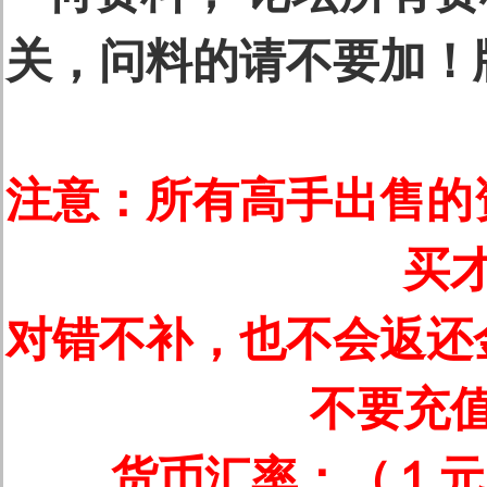
关，问料的请不要加！
注意：所有高手出售的
买
对错不补，也不会返还
不要充
货币汇率：（１元