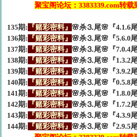
聚宝阁论坛：3383339.com
135期:
『赌彩密料』
🌸杀⒊尾🌸『4.1.6
136期:
『赌彩密料』
🌸杀⒊尾🌸『5.6.0
137期:
『赌彩密料』
🌸杀⒊尾🌸『7.0.4
138期:
『赌彩密料』
🌸杀⒊尾🌸『1.3.2
139期:
『赌彩密料』
🌸杀⒊尾🌸『3.9.2
140期:
『赌彩密料』
🌸杀⒊尾🌸『0.5.8
141期:
『赌彩密料』
🌸杀⒊尾🌸『1.8.0
142期:
『赌彩密料』
🌸杀⒊尾🌸『1.7.2
143期:
『赌彩密料』
🌸杀⒊尾🌸『4.3.9
144期:
『赌彩密料』
🌸杀⒊尾🌸『2.9.5