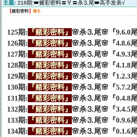
主题:
218期:👑赌彩密料〓🏅〓杀⒊尾👑高手发表√
【
赌彩密料
】
楼主
125期:
『赌彩密料』
🌸杀⒊尾🌸『9.6.0
126期:
『赌彩密料』
🌸杀⒊尾🌸『4.8.6
127期:
『赌彩密料』
🌸杀⒊尾🌸『4.9.3
128期:
『赌彩密料』
🌸杀⒊尾🌸『4.1.8
129期:
『赌彩密料』
🌸杀⒊尾🌸『1.2.3
130期:
『赌彩密料』
🌸杀⒊尾🌸『5.7.2
131期:
『赌彩密料』
🌸杀⒊尾🌸『0.4.8
132期:
『赌彩密料』
🌸杀⒊尾🌸『3.4.5
133期:
『赌彩密料』
🌸杀⒊尾🌸『0.9.6
134期:
『赌彩密料』
🌸杀⒊尾🌸『0.1.6