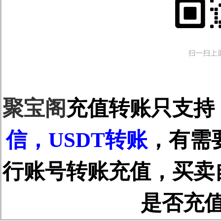
聚宝阁
充值转账只支持
信，USDT转账
，有需
行账号转账充值，买卖
是否充