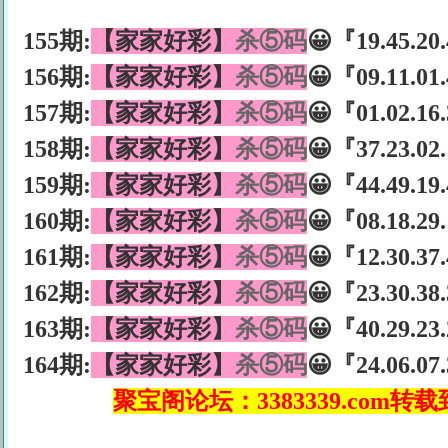
155期:
【家家好彩】
杀⑤码
😀『19.45.2
156期:
【家家好彩】
杀⑤码
😀『09.11.0
157期:
【家家好彩】
杀⑤码
😀『01.02.1
158期:
【家家好彩】
杀⑤码
😀『37.23.0
159期:
【家家好彩】
杀⑤码
😀『44.49.1
160期:
【家家好彩】
杀⑤码
😀『08.18.2
161期:
【家家好彩】
杀⑤码
😀『12.30.3
162期:
【家家好彩】
杀⑤码
😀『23.30.3
163期:
【家家好彩】
杀⑤码
😀『40.29.2
164期:
【家家好彩】
杀⑤码
😀『24.06.0
聚宝阁论坛：3383339.com