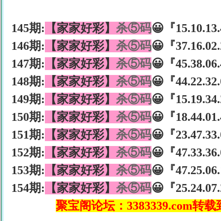
145期:
【家家好彩】
杀⑤码
😀『15.10.1
146期:
【家家好彩】
杀⑤码
😀『37.16.0
147期:
【家家好彩】
杀⑤码
😀『45.38.0
148期:
【家家好彩】
杀⑤码
😀『44.22.3
149期:
【家家好彩】
杀⑤码
😀『15.19.3
150期:
【家家好彩】
杀⑤码
😀『18.44.0
151期:
【家家好彩】
杀⑤码
😀『23.47.3
152期:
【家家好彩】
杀⑤码
😀『47.33.3
153期:
【家家好彩】
杀⑤码
😀『47.25.0
154期:
【家家好彩】
杀⑤码
😀『25.24.0
聚宝阁论坛：3383339.com