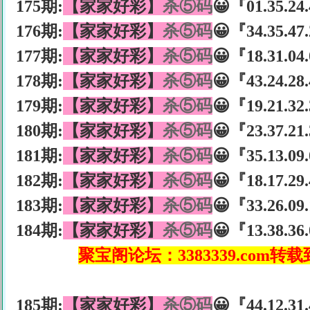
175期:
【家家好彩】
杀⑤码
😀『01.35.2
176期:
【家家好彩】
杀⑤码
😀『34.35.4
177期:
【家家好彩】
杀⑤码
😀『18.31.0
178期:
【家家好彩】
杀⑤码
😀『43.24.2
179期:
【家家好彩】
杀⑤码
😀『19.21.3
180期:
【家家好彩】
杀⑤码
😀『23.37.2
181期:
【家家好彩】
杀⑤码
😀『35.13.0
182期:
【家家好彩】
杀⑤码
😀『18.17.2
183期:
【家家好彩】
杀⑤码
😀『33.26.0
184期:
【家家好彩】
杀⑤码
😀『13.38.3
聚宝阁论坛：3383339.com
185期:
【家家好彩】
杀⑤码
😀『44.12.3