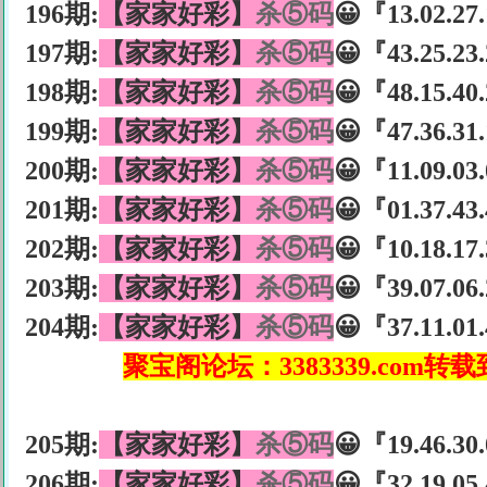
196期:
【家家好彩】
杀⑤码
😀『13.02.2
197期:
【家家好彩】
杀⑤码
😀『43.25.2
198期:
【家家好彩】
杀⑤码
😀『48.15.4
199期:
【家家好彩】
杀⑤码
😀『47.36.3
200期:
【家家好彩】
杀⑤码
😀『11.09.0
201期:
【家家好彩】
杀⑤码
😀『01.37.4
202期:
【家家好彩】
杀⑤码
😀『10.18.1
203期:
【家家好彩】
杀⑤码
😀『39.07.0
204期:
【家家好彩】
杀⑤码
😀『37.11.0
聚宝阁论坛：3383339.com
205期:
【家家好彩】
杀⑤码
😀『19.46.3
206期:
【家家好彩】
杀⑤码
😀『32.19.0