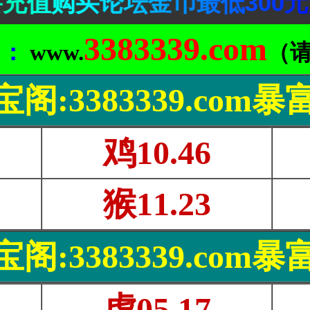
购买论坛金币最低300元起
3383339.com
名：
www.
（
宝阁:3383339.co
鸡10.46
猴11.23
宝阁:3383339.co
虎05.17