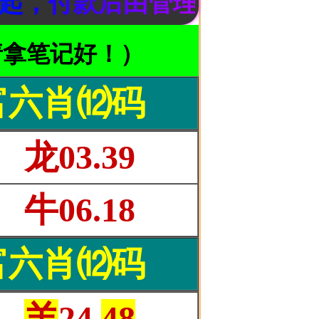
，付款后由管理员将等额的金
请拿笔记好！）
m暴富六肖⑿码
龙03.39
牛06.18
m暴富六肖⑿码
羊
24.
48