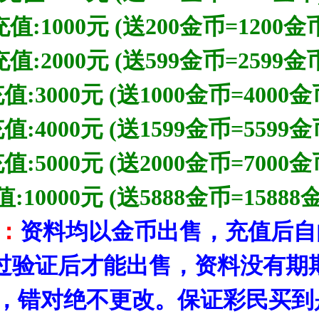
充值:1000元 (送200金币=1200金
充值:2000元 (送599金币=2599金
值:3000元 (送1000金币=4000金
值:4000元 (送1599金币=5599金
值:5000元 (送2000金币=7000金
:10000元 (送5888金币=15888
：
资料均以金币出售，充值后自
过验证后才能出售，资料没有期期
正，错对绝不更改。保证彩民买到