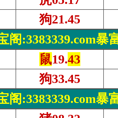
狗21.45
宝阁:3383339.co
鼠
19.
43
狗33.45
宝阁:3383339.co