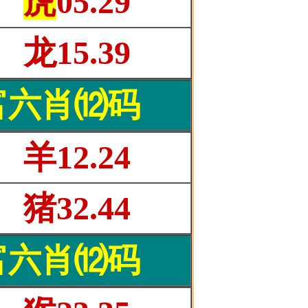
虎
05.29
龙15.39
m暴富六肖⑿码
羊12.24
猪32.44
m暴富六肖⑿码