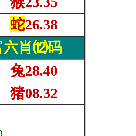
猴23.35
蛇
26.38
m暴富六肖⑿码
兔28.40
猪08.32
)