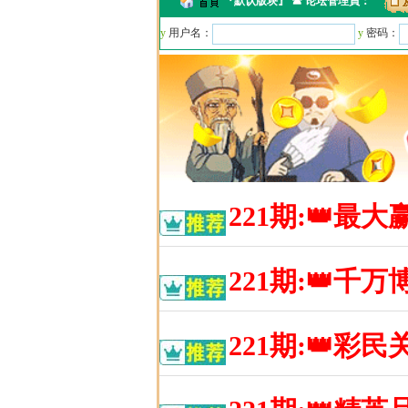
『
默认版块
』 ☎ 论坛管理員：
y
用户名：
y
密码：
221期:👑最
221期:👑千
221期:👑彩