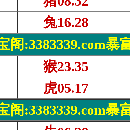
猪08.32
兔16.28
宝阁:3383339.co
猴23.35
虎05.17
宝阁:3383339.co