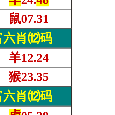
鼠07.31
m暴富六肖⑿码
羊12.24
猴23.35
m暴富六肖⑿码